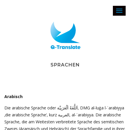
Toggl
navig
SPRACHEN
Arabisch
Die arabische Sprache oder اَللُّغَةُ اَلْعَرَبِيَّة, DMG al-luġa l-ʿarabiyya
‚die arabische Sprache‘, kurz العربية, al-ʿarabiyya. Die arabische
Sprache, die am Weitesten verbreitete Sprache des semitischen
Zweigs (Aramäisch und Hebräisch) der Sprachfamilie und in ihrer